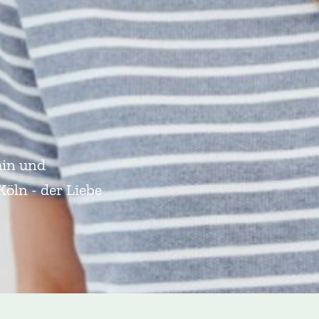
hin und
öln - der Liebe