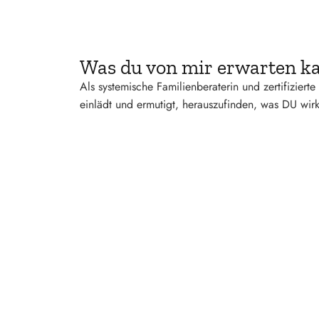
Was du von mir erwarten k
Als systemische Familienberaterin und zertifiziert
einlädt und ermutigt, herauszufinden, was DU wirkl
Lust auf Veränderung?
Wir nehmen uns Zeit für ein erstes Gespräch, um 