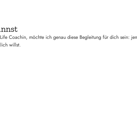
annst
e Life Coachin, möchte ich genau diese Begleitung für dich sein: je
ich willst.
zu sehen, wie ich dich begleiten kann.
hier Termin auswählen