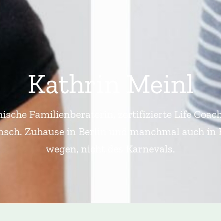
Kathrin Meinl
ische Familienberaterin, zertifizierte Life Coac
ch. Zuhause in Berlin und manchmal auch in K
wegen, nicht des Karnevals.