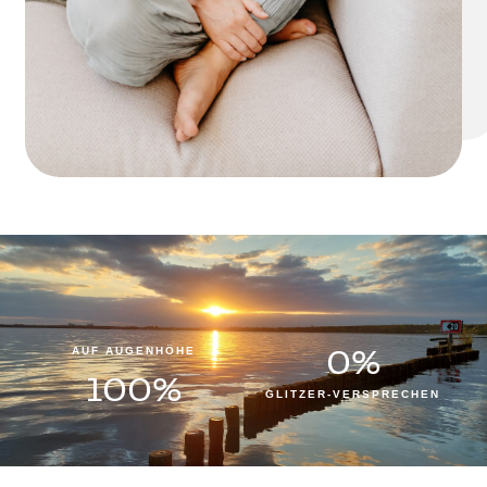
0
%
AUF AUGENHÖHE
100
%
GLITZER-VERSPRECHEN