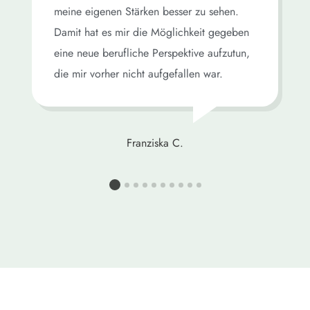
meine eigenen Stärken besser zu sehen.
Damit hat es mir die Möglichkeit gegeben
eine neue berufliche Perspektive aufzutun,
die mir vorher nicht aufgefallen war.
Franziska C.
1
2
3
4
5
6
7
8
9
1