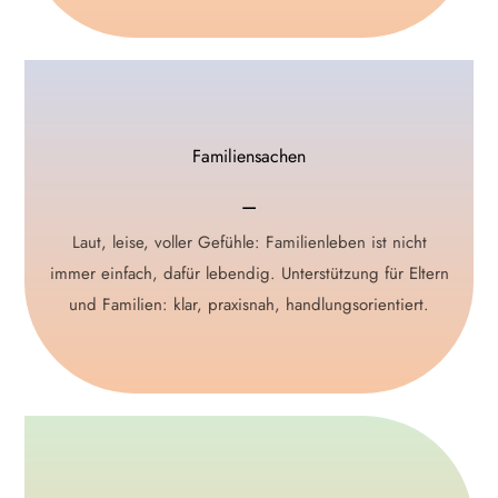
Familienalltag gestalten
Familiensachen
⚊
⚊
Eltern-Kind-Kurse, systemische Familienberatung und
Elternkompass-Pakete – alles, um Familienalltag,
Laut, leise, voller Gefühle: Familienleben ist nicht
Erziehung und Bindung aktiv zu gestalten.
immer einfach, dafür lebendig. Unterstützung für Eltern
und Familien: klar, praxisnah, handlungsorientiert.
>> mehr...
Erleben & Mitmachen