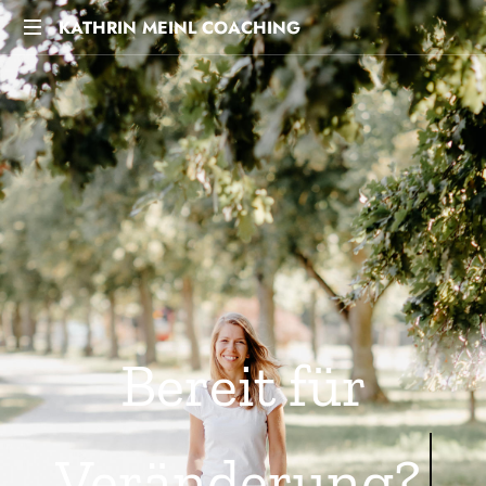
KATHRIN MEINL COACHING
Bereit für
mehr F